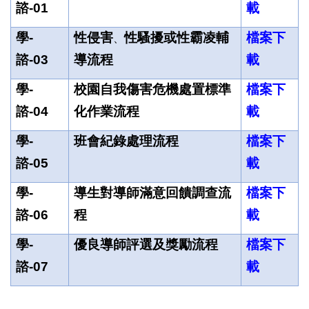
諮-01
載
學-
性侵害
性騷擾或性霸凌輔
檔案下
、
諮-03
導流程
載
學-
校園自我傷害危機處置標準
檔案下
諮-04
化作業流程
載
學-
班會紀錄處理流程
檔案下
諮-05
載
學-
導生對導師滿意回饋調查流
檔案下
諮-06
程
載
學-
優良導師評選及獎勵流程
檔案下
諮-07
載