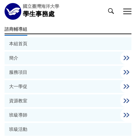
跳
國立臺灣海洋大學
到
學生事務處
主
要
諮商輔導組
內
容
本組首頁
區
簡介
服務項目
大一學促
資源教室
班級導師
班級活動