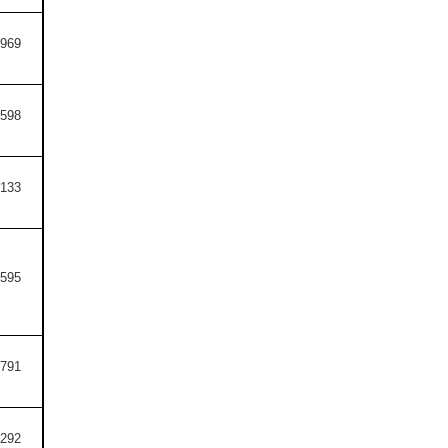
1969
9598
7133
8595
0791
1292