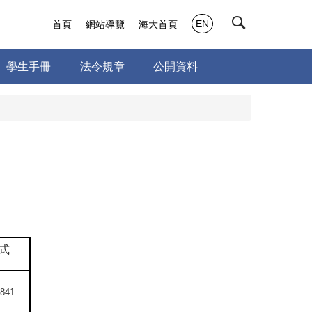
EN
首頁
網站導覽
海大首頁
學生手冊
法令規章
公開資料
式
8841