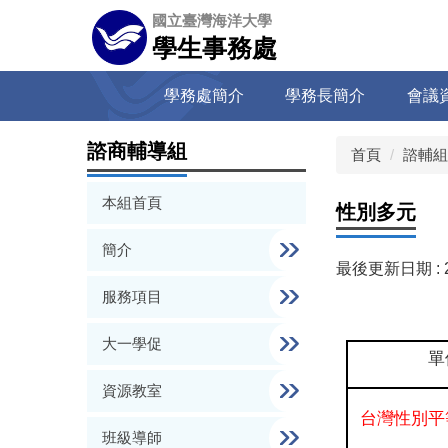
跳
國立臺灣海洋大學
到
學生事務處
主
要
學務處簡介
學務長簡介
會議
內
容
區
諮商輔導組
首頁
諮輔組
本組首頁
性別多元
簡介
最後更新日期 :
服務項目
大一學促
單
資源教室
台灣性別平
班級導師