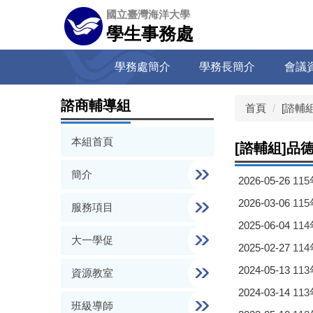
跳
國立臺灣海洋大學
到
學生事務處
主
要
學務處簡介
學務長簡介
會議
內
容
區
諮商輔導組
首頁
[諮輔
本組首頁
[諮輔組]品
簡介
2026-05-26
11
2026-03-06
11
服務項目
2025-06-04
11
大一學促
2025-02-27
11
2024-05-13
11
資源教室
2024-03-14
11
班級導師