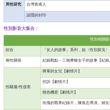
男性研究
台灣查甫人
該隱的封印
性別影音大集合：
性別相關影
綜合
「女人的故事」系列，如〈性別探戈〉
兩性關係
紀錄觀點－三個摩梭女子的故事【紀錄
將軍的女兒【劇情片】
控訴【劇情片】
性騷擾
性侵害
/
桃色機密【劇情片】
玫瑰的戰爭紀錄片，陳俊志導演。婦女