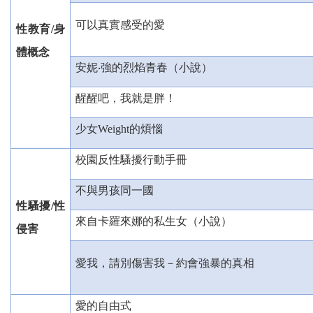
可以真實感受的愛
性教育/身
體概念
安妮‧強的烈焰青春（小說）
醒醒吧，我就是胖！
少女Weight的煩惱
校園反性騷擾行動手冊
不與男孩同一國
性騷擾/性
來自卡羅來娜的私生女（小說）
侵害
愛我，請別傷害我－約會強暴的真相
愛的自由式